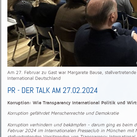
Am 27. Februar zu Gast war Margarete Bause, stellvertretende
International Deutschland
PR - DER TALK AM 27.02.2024
Korruption: Wie Transparency International Politik und Wir
Korruption gefährdet Menschenrechte und Demokratie
Korruption verhindern und bekämpfen - darum ging es beim d
Februar 2024 im Internationalen Presseclub in München mit 
stellvertretenden Vorsitzenden von Transparency International