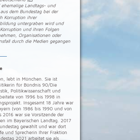
nd ehemalige Landtags- und
 aus dem Bundestag bei der
h Korruption ihrer
bildung untergraben wird und
 Korruption und ihren Folgen
rnehmen, Organisationen oder
nsfall durch die Medien gegangen
e
, lebt in München. Sie ist
itikerin für Bündnis 90/Die
stik, Politikwissenschaft und
beitete von 1996 bis 1998 in
ngsprojekt. Insgesamt 18 Jahre war
ayern (von 1986 bis 1990 und von
 2016 war sie Vorsitzende der
nen im Bayerischen Landtag. 2017
undestag gewählt und war dort
e und Sprecherin Ihrer Fraktion
destag 2021 arbeitet sie als