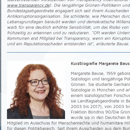
www.transparency.de
). Die langjährige Grünen-Politikerin u
Bundestagsabgeordnete engagiert sich seit ihrem Ausscheiden
Antikorruptionsorganisation. Sie schilderte, wie Menschen durc
Lebensgrundlagen beraubt werden und demokratische Willens
warb für eine deutlich erhöhte Sensibilität, um das Risiko von
frühzeitig zu erkennen und zu reduzieren. "Oft werden Unte
Kommunen erst Mitglied bei Transparency, wenn ein Korruptio
und ein Reputationsschaden entstanden ist", erläuterte Bause.
Kurzbiografie Margarete Baus
Margarete Bause, 1959 geboren
Soziologin und langjährige Pol
Grünen. Sie studierte Germani
Soziologie in München und ar
einem soziologischen Forschu
sie Landtagsabgeordnete in B
2003 bis 2017), von 2003 bis
Fraktion Bündnis 90/Die Grü
wurde sie in den Deutschen B
Mitglied im Ausschuss für Menschenrechte und humanitäre Hilf
für diesen Politikbereich. Seit ihrem Ausscheiden aus dem Bun